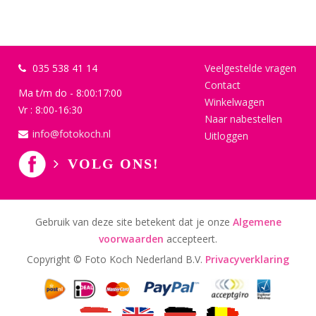
035 538 41 14
Veelgestelde vragen
Contact
Ma t/m do - 8:00:17:00
Winkelwagen
Vr : 8:00-16:30
Naar nabestellen
info@fotokoch.nl
Uitloggen
VOLG ONS!
Gebruik van deze site betekent dat je onze
Algemene
voorwaarden
accepteert.
Copyright © Foto Koch Nederland B.V.
Privacyverklaring